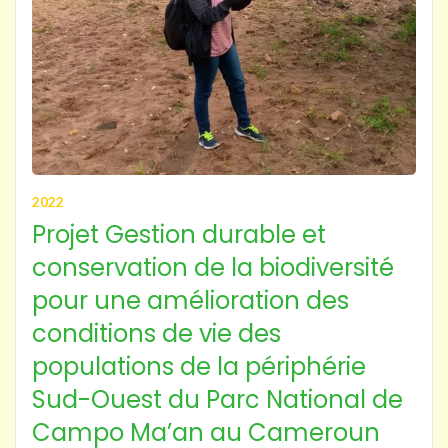
2022
Projet Gestion durable et
conservation de la biodiversité
pour une amélioration des
conditions de vie des
populations de la périphérie
Sud-Ouest du Parc National de
Campo Ma’an au Cameroun