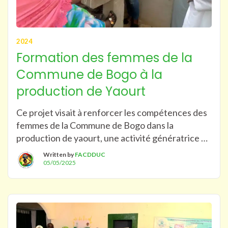
2024
Formation des femmes de la
Commune de Bogo à la
production de Yaourt
Ce projet visait à renforcer les compétences des
femmes de la Commune de Bogo dans la
production de yaourt, une activité génératrice de
revenus. Les objectifs étaient de promouvoir
Written by
FACDDUC
l’entrepreneuriat féminin, d’améliorer les
05/05/2025
revenus des ménages et de diversifier les
opportunités économiques locales. La
méthodologie comprenait des formations
pratiques, des démonstrations et un
accompagnement post-formation. […]