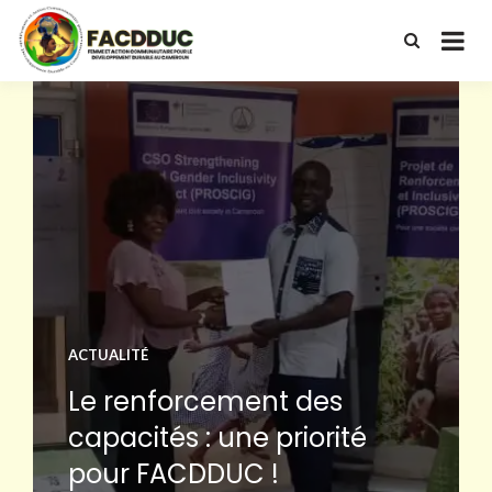
Femme et Action Communautaire
FACDDUC
pour le Développement Durable au
Cameroun
ACTUALITÉ
Le renforcement des
capacités : une priorité
pour FACDDUC !